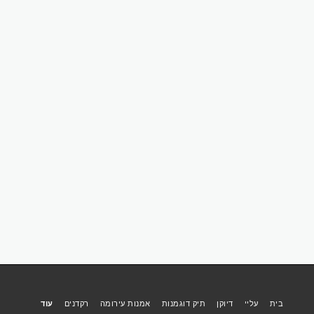
בית
עליי
דיוקן
תיק דוגמנות
אמנות עירומה
רקדנים
עוד