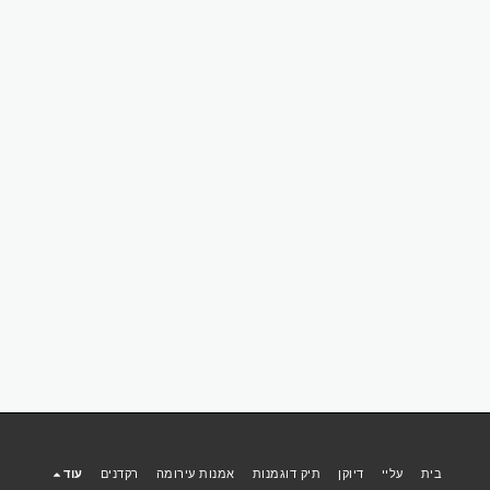
בית
עליי
דיוקן
תיק דוגמנות
אמנות עירומה
רקדנים
עוד